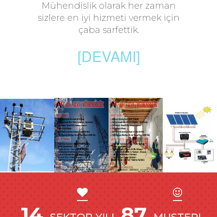
Mühendislik olarak her zaman
sizlere en iyi hizmeti vermek için
çaba sarfettik.
[DEVAMI]
14
87
SEKTOR YILI
MUSTERI