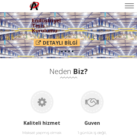
Endüstriyel
Tesis
Kurulumu
DETAYLI BİLGİ
Neden
Biz?
Kaliteli hizmet
Guven
Maksat yapmış olmak
1 günlük iş değil,