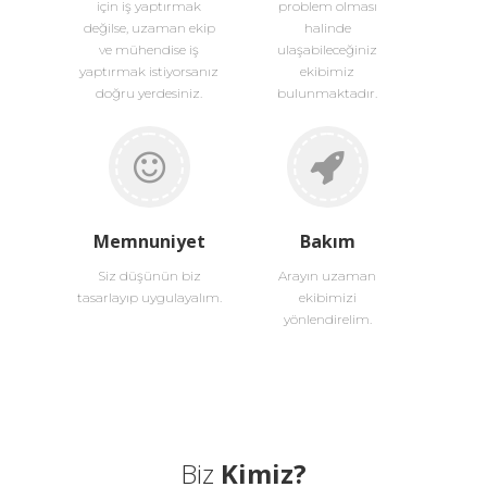
için iş yaptırmak
problem olması
değilse, uzaman ekip
halinde
ve mühendise iş
ulaşabileceğiniz
yaptırmak istiyorsanız
ekibimiz
doğru yerdesiniz.
bulunmaktadır.
Memnuniyet
Bakım
Siz düşünün biz
Arayın uzaman
tasarlayıp uygulayalım.
ekibimizi
yönlendirelim.
Biz
Kimiz?